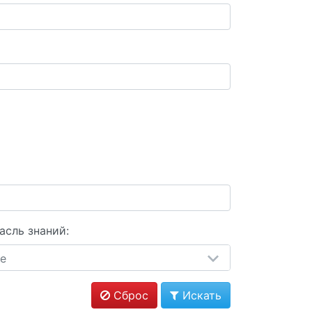
асль знаний:
е
Сброс
Искать