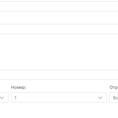
Номер:
Отр
1
Вс