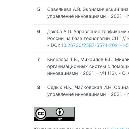
5
Савельева А.В. Экономический ана
управление инновациями - 2021. - №
6
Дзюба А.П. Управление графиками 
России на базе технологий СПГ // Э
- DOI:
10.26730/2587-5574-2021-1-5
7
Киселева Т.В., Михайлов В.Г., Ми
организационных систем с помощь
инновациями - 2021. - №1 (16). - C.
8
Седых Н.К., Чайковская И.Н. Соци
управление инновациями - 2021. - №1