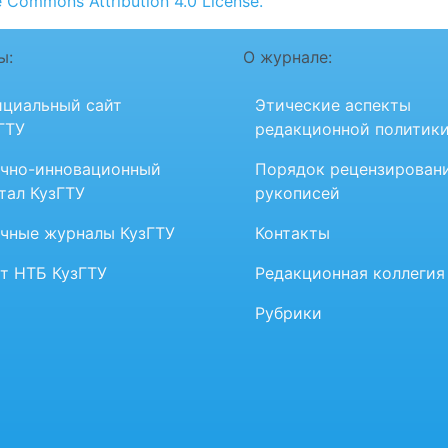
e Commons Attribution 4.0 License.
ы:
О журнале:
циальный сайт
Этические аспекты
ГТУ
редакционной политик
чно-инновационный
Порядок рецензирован
тал КузГТУ
рукописей
чные журналы КузГТУ
Контакты
т НТБ КузГТУ
Редакционная коллегия
Рубрики