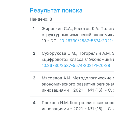
Результат поиска
Найдено: 8
1
Жиронкин С.А., Колотов К.А. Поли
структурных изменений экономики /
19 - DOI:
10.26730/2587-5574-2021-
2
Сухорукова С.М., Погорелый А.М. 
«цифрового» класса // Экономика и 
10.26730/2587-5574-2021-1-20-28
3
Мясоедов А.И. Методологические 
экономического развития регионал
инновациями - 2021. - №1 (16). - C.
4
Панкова Н.М. Контроллинг как кон
инновациями - 2021. - №1 (16). - C.