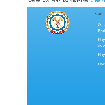
Контент доступен под лицензией
Creativ
Сайт
Офи
Куз
Нау
пор
Нау
Сай