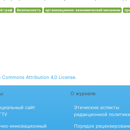
ый граф
безопасность
организационно-экономический механизм
пр
e Commons Attribution 4.0 License.
ы:
О журнале:
циальный сайт
Этические аспекты
ГТУ
редакционной политик
чно-инновационный
Порядок рецензирован