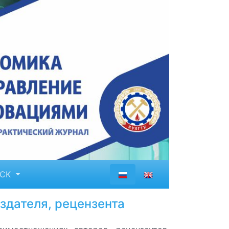
ИСК
здателя, рецензента