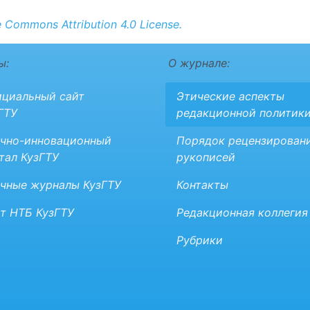
e Commons Attribution 4.0 License.
ы:
О журнале:
циальный сайт
Этические аспекты
ГТУ
редакционной политик
чно-инновационный
Порядок рецензирован
тал КузГТУ
рукописей
чные журналы КузГТУ
Контакты
т НТБ КузГТУ
Редакционная коллегия
Рубрики