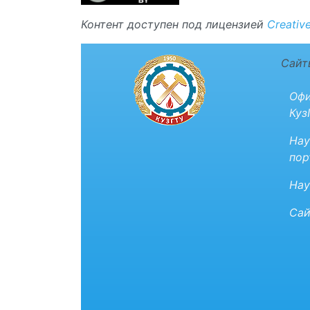
Контент доступен под лицензией
Creativ
Сайт
Офи
Куз
Нау
пор
Нау
Сай