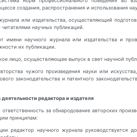
истема норм профессионального поведения во вза
оцессе создания, распространения и использования на
журнала или издательства, осуществляющий подготов
читателями научных публикаций.
т имени научного журнала или издательства и про
жности их публикации.
ое лицо, осуществляющее выпуск в свет научной публ
торства чужого произведения науки или искусства,
вого законодательства и патентного законодательств
 деятельности редактора и издателя
т ответственность за обнародование авторских произ
щим принципам:
ции редактор научного журнала руководствуется д