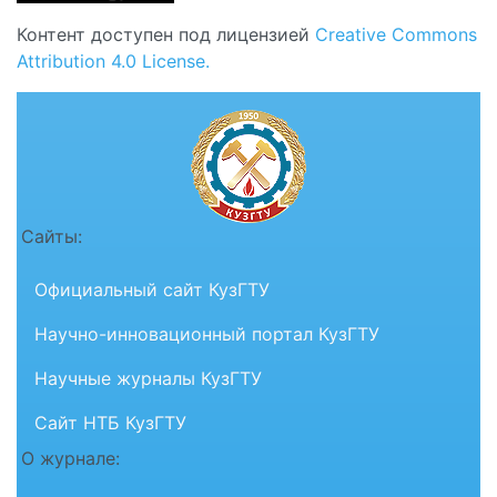
Контент доступен под лицензией
Creative Commons
Attribution 4.0 License.
Сайты:
Официальный сайт КузГТУ
Научно-инновационный портал КузГТУ
Научные журналы КузГТУ
Сайт НТБ КузГТУ
О журнале: