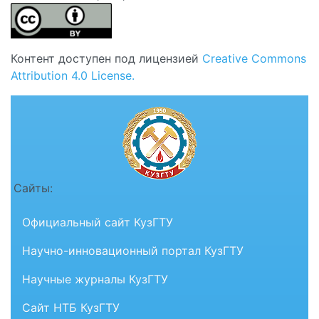
Контент доступен под лицензией
Creative Commons
Attribution 4.0 License.
Сайты:
Официальный сайт КузГТУ
Научно-инновационный портал КузГТУ
Научные журналы КузГТУ
Сайт НТБ КузГТУ