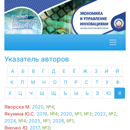
Указатель авторов
А
Б
В
Г
Д
Е
Ё
Ж
З
И
Й
К
Л
М
Н
О
П
Р
С
Т
У
Ф
Х
Ц
Ч
Ш
Щ
Ъ
Ы
Ь
Э
Ю
Я
Яворска М.
2020
,
№4
;
Якунина Ю.С.
2019
,
№4
;
2020
,
№1
,
№3
;
2022
,
№2
;
2024
,
№4
;
2025
,
№1
;
2026
,
№1
;
Яночко Ю.
2017
,
№3
;