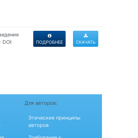
оведение
 DOI:
ПОДРОБНЕЕ
СКАЧАТЬ
Для авторов:
Этические принципы
и
авторов
ия
Требования к