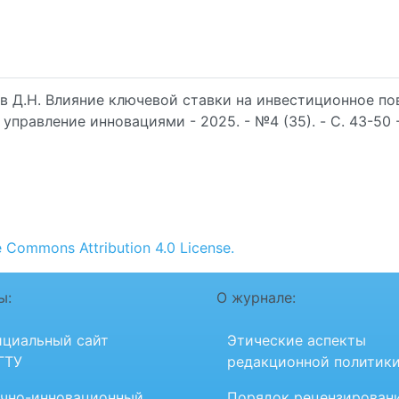
ев Д.Н. Влияние ключевой ставки на инвестиционное п
правление инновациями - 2025. - №4 (35). - C. 43-50 -
e Commons Attribution 4.0 License.
ы:
О журнале:
циальный сайт
Этические аспекты
ГТУ
редакционной политик
чно-инновационный
Порядок рецензирован