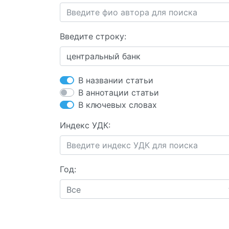
Введите строку:
В названии статьи
В аннотации статьи
В ключевых словах
Индекс УДК:
Год:
Все