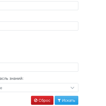
асль знаний:
е
Сброс
Искать