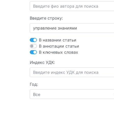
Введите строку:
В названии статьи
В аннотации статьи
В ключевых словах
Индекс УДК:
Год:
Все