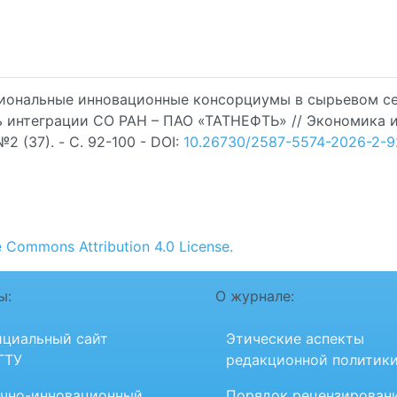
гиональные инновационные консорциумы в сырьевом се
 интеграции СО РАН – ПАО «ТАТНЕФТЬ» // Экономика 
2 (37). - C. 92-100 - DOI:
10.26730/2587-5574-2026-2-9
e Commons Attribution 4.0 License.
ы:
О журнале:
циальный сайт
Этические аспекты
ГТУ
редакционной политик
чно-инновационный
Порядок рецензирован