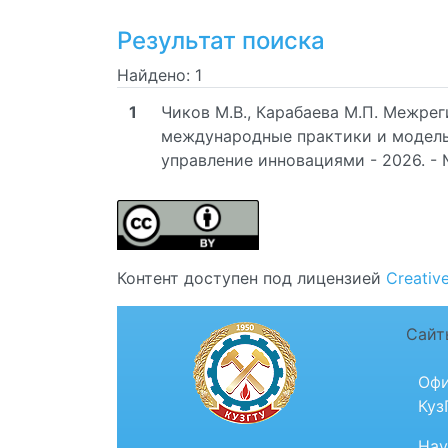
Результат поиска
Найдено: 1
1
Чиков М.В., Карабаева М.П. Межре
международные практики и модель
управление инновациями - 2026. - №
Контент доступен под лицензией
Creativ
Сайт
Офи
Куз
Нау