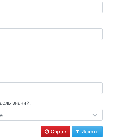
асль знаний:
е
Сброс
Искать