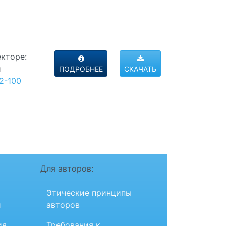
кторе:
и
ПОДРОБНЕЕ
СКАЧАТЬ
2-100
Для авторов:
Этические принципы
и
авторов
ия
Требования к