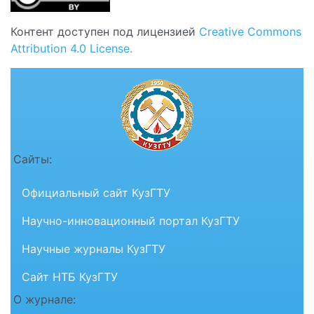
Контент доступен под лицензией
Creative Commons
Attribution 4.0 License.
Сайты:
Официальный сайт КузГТУ
Научно-инновационный портал КузГТУ
Научные журналы КузГТУ
Сайт НТБ КузГТУ
О журнале: