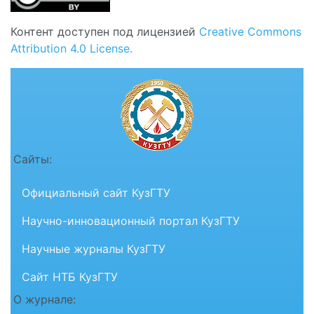
Контент доступен под лицензией
Creative Commons
Attribution 4.0 License.
Сайты:
Официальный сайт КузГТУ
Научно-инновационный портал КузГТУ
Научные журналы КузГТУ
Сайт НТБ КузГТУ
О журнале: