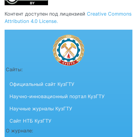
Контент доступен под лицензией
Creative Commons
Attribution 4.0 License.
Сайты:
Официальный сайт КузГТУ
Научно-инновационный портал КузГТУ
Научные журналы КузГТУ
Сайт НТБ КузГТУ
О журнале: