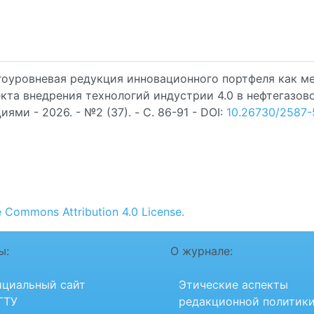
огоуровневая редукция инновационного портфеля как м
та внедрения технологий индустрии 4.0 в нефтегазов
ями - 2026. - №2 (37). - C. 86-91 - DOI:
10.26730/2587-
e Commons Attribution 4.0 License.
ы:
О журнале:
циальный сайт
Этические аспекты
ГТУ
редакционной политик