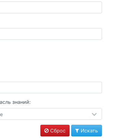
асль знаний:
е
Сброс
Искать