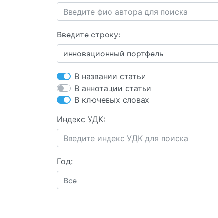
Введите строку:
В названии статьи
В аннотации статьи
В ключевых словах
Индекс УДК:
Год:
Все