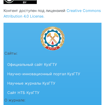
Контент доступен под лицензией
Creative Commons
Attribution 4.0 License.
Сайты:
Официальный сайт КузГТУ
Научно-инновационный портал КузГТУ
Научные журналы КузГТУ
Сайт НТБ КузГТУ
О журнале: