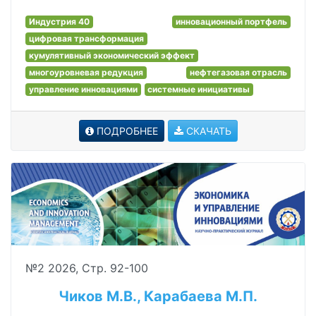
Индустрия 40
инновационный портфель
цифровая трансформация
кумулятивный экономический эффект
многоуровневая редукция
нефтегазовая отрасль
управление инновациями
системные инициативы
ПОДРОБНЕЕ
СКАЧАТЬ
№2 2026, Стр. 92-100
Чиков М.В., Карабаева М.П.