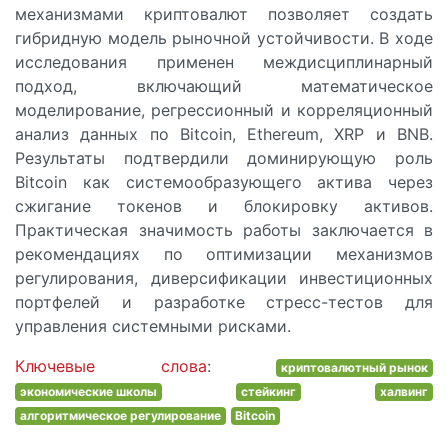
механизмами криптовалют позволяет создать
гибридную модель рыночной устойчивости. В ходе
исследования применен междисциплинарный
подход, включающий математическое
моделирование, регрессионный и корреляционный
анализ данных по Bitcoin, Ethereum, XRP и BNB.
Результаты подтвердили доминирующую роль
Bitcoin как системообразующего актива через
сжигание токенов и блокировку активов.
Практическая значимость работы заключается в
рекомендациях по оптимизации механизмов
регулирования, диверсификации инвестиционных
портфелей и разработке стресс-тестов для
управления системными рисками.
Ключевые слова
:
криптовалютный рынок
экономические школы
cтейкинг
халвинг
алгоритмическое регулирование
Bitcoin