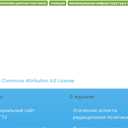
тические цепочки поставок
санкции
инновационная инфраструктура 
e Commons Attribution 4.0 License.
ы:
О журнале:
циальный сайт
Этические аспекты
ГТУ
редакционной политик