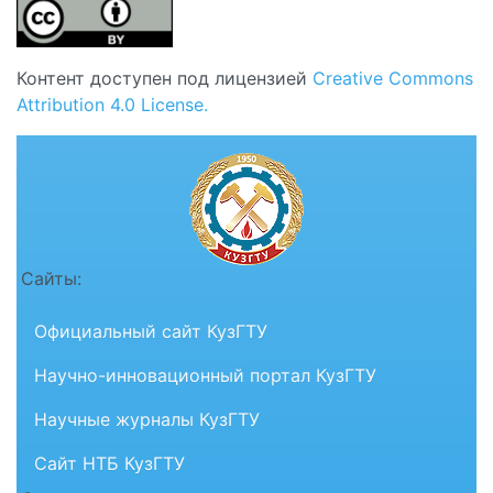
Контент доступен под лицензией
Creative Commons
Attribution 4.0 License.
Сайты:
Официальный сайт КузГТУ
Научно-инновационный портал КузГТУ
Научные журналы КузГТУ
Сайт НТБ КузГТУ