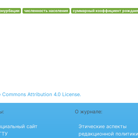
онурбации
численность населения
суммарный коэффициент рождае
e Commons Attribution 4.0 License.
ы:
О журнале:
циальный сайт
Этические аспекты
ГТУ
редакционной политик